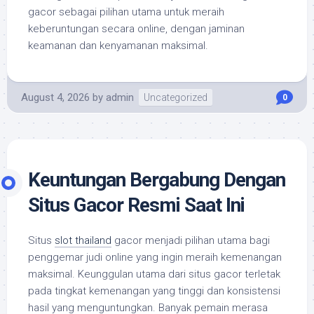
gacor sebagai pilihan utama untuk meraih
keberuntungan secara online, dengan jaminan
keamanan dan kenyamanan maksimal.
August 4, 2026
by
admin
Uncategorized
0
Keuntungan Bergabung Dengan
Situs Gacor Resmi Saat Ini
Situs
slot thailand
gacor menjadi pilihan utama bagi
penggemar judi online yang ingin meraih kemenangan
maksimal. Keunggulan utama dari situs gacor terletak
pada tingkat kemenangan yang tinggi dan konsistensi
hasil yang menguntungkan. Banyak pemain merasa