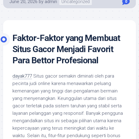
June 20, 2026
by
admin
Uncategorized
0
Faktor-Faktor yang Membuat
Situs Gacor Menjadi Favorit
Para Bettor Profesional
dayak777
Situs gacor semakin diminati oleh para
pecinta judi online karena menawarkan peluang
kemenangan yang tinggi dan pengalaman bermain
yang menyenangkan. Keunggulan utama dari situs
gacor terletak pada sistem taruhan yang stabil serta
layanan pelanggan yang responsif. Banyak pengguna
mengandalkan situs ini sebagai pilihan utama karena
kepercayaan yang terus meningkat dari waktu ke
waktu. Selain itu, fitur-fitur pendukung seperti bonus