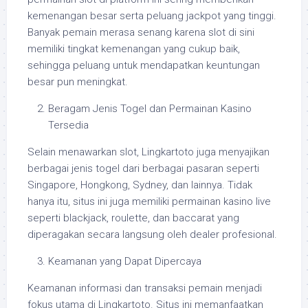
kemenangan besar serta peluang jackpot yang tinggi.
Banyak pemain merasa senang karena slot di sini
memiliki tingkat kemenangan yang cukup baik,
sehingga peluang untuk mendapatkan keuntungan
besar pun meningkat.
Beragam Jenis Togel dan Permainan Kasino
Tersedia
Selain menawarkan slot, Lingkartoto juga menyajikan
berbagai jenis togel dari berbagai pasaran seperti
Singapore, Hongkong, Sydney, dan lainnya. Tidak
hanya itu, situs ini juga memiliki permainan kasino live
seperti blackjack, roulette, dan baccarat yang
diperagakan secara langsung oleh dealer profesional.
Keamanan yang Dapat Dipercaya
Keamanan informasi dan transaksi pemain menjadi
fokus utama di Lingkartoto. Situs ini memanfaatkan