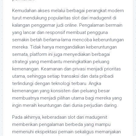
Kemudahan akses melalui berbagai perangkat modern
turut mendukung popularitas slot dari madugenit di
kalangan penggemar judi online. Pengalaman bermain
yang lancar dan responsif membuat pengguna
semakin betah berlama-lama mencoba keberuntungan
mereka. Tidak hanya mengandalkan keberuntungan
semata, platform ini juga menyediakan berbagai
strategi yang membantu meningkatkan peluang
kemenangan. Keamanan dan privasi menjadi prioritas
utama, sehingga setiap transaksi dan data pribadi
terlindungi dengan teknologi terbaru. Angka
kemenangan yang konsisten dan peluang besar
membuatnya menjadi pilihan utama bagi mereka yang
ingin meraih keuntungan dari dunia perjudian daring.
Pada akhirnya, keberadaan slot dari madugenit
memberikan pengalaman berbeda yang mampu
memenuhi ekspektasi pemain sekaligus memanjakan