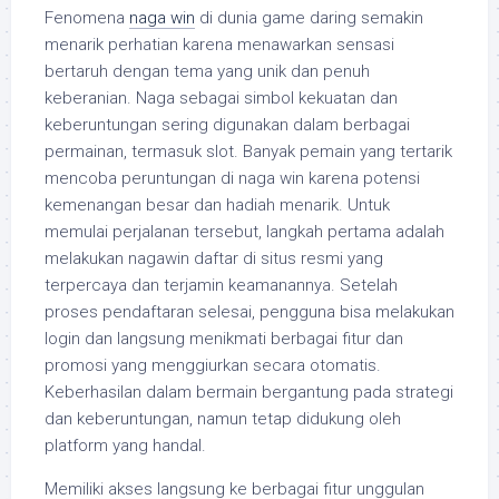
Fenomena
naga win
di dunia game daring semakin
menarik perhatian karena menawarkan sensasi
bertaruh dengan tema yang unik dan penuh
keberanian. Naga sebagai simbol kekuatan dan
keberuntungan sering digunakan dalam berbagai
permainan, termasuk slot. Banyak pemain yang tertarik
mencoba peruntungan di naga win karena potensi
kemenangan besar dan hadiah menarik. Untuk
memulai perjalanan tersebut, langkah pertama adalah
melakukan nagawin daftar di situs resmi yang
terpercaya dan terjamin keamanannya. Setelah
proses pendaftaran selesai, pengguna bisa melakukan
login dan langsung menikmati berbagai fitur dan
promosi yang menggiurkan secara otomatis.
Keberhasilan dalam bermain bergantung pada strategi
dan keberuntungan, namun tetap didukung oleh
platform yang handal.
Memiliki akses langsung ke berbagai fitur unggulan