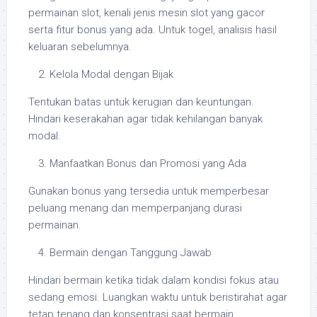
permainan slot, kenali jenis mesin slot yang gacor
serta fitur bonus yang ada. Untuk togel, analisis hasil
keluaran sebelumnya.
Kelola Modal dengan Bijak
Tentukan batas untuk kerugian dan keuntungan.
Hindari keserakahan agar tidak kehilangan banyak
modal.
Manfaatkan Bonus dan Promosi yang Ada
Gunakan bonus yang tersedia untuk memperbesar
peluang menang dan memperpanjang durasi
permainan.
Bermain dengan Tanggung Jawab
Hindari bermain ketika tidak dalam kondisi fokus atau
sedang emosi. Luangkan waktu untuk beristirahat agar
tetap tenang dan konsentrasi saat bermain.