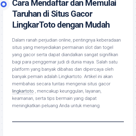
Cara Mendaftar dan Memulai
Taruhan di Situs Gacor
LingkarToto dengan Mudah
Dalam ranah perjudian online, pentingnya keberadaan
situs yang menyediakan permainan slot dan togel
yang gacor serta dapat diandalkan sangat signifikan
bagi para penggemar judi di dunia maya. Salah satu
platform yang banyak dibahas dan dipercaya oleh
banyak pemain adalah Lingkartoto. Artikel ini akan
membahas secara tuntas mengenai situs gacor
lingkartoto
, mencakup keunggulan, layanan,
keamanan, serta tips bermain yang dapat
meningkatkan peluang Anda untuk menang.