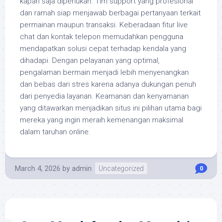
kapan saja diperlukan. Tim support yang profesional
dan ramah siap menjawab berbagai pertanyaan terkait
permainan maupun transaksi. Keberadaan fitur live
chat dan kontak telepon memudahkan pengguna
mendapatkan solusi cepat terhadap kendala yang
dihadapi. Dengan pelayanan yang optimal,
pengalaman bermain menjadi lebih menyenangkan
dan bebas dari stres karena adanya dukungan penuh
dari penyedia layanan. Keamanan dan kenyamanan
yang ditawarkan menjadikan situs ini pilihan utama bagi
mereka yang ingin meraih kemenangan maksimal
dalam taruhan online.
March 4, 2026
by
admin
Uncategorized
0