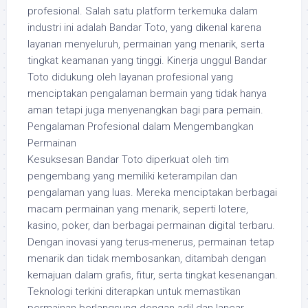
profesional. Salah satu platform terkemuka dalam
industri ini adalah Bandar Toto, yang dikenal karena
layanan menyeluruh, permainan yang menarik, serta
tingkat keamanan yang tinggi. Kinerja unggul Bandar
Toto didukung oleh layanan profesional yang
menciptakan pengalaman bermain yang tidak hanya
aman tetapi juga menyenangkan bagi para pemain.
Pengalaman Profesional dalam Mengembangkan
Permainan
Kesuksesan Bandar Toto diperkuat oleh tim
pengembang yang memiliki keterampilan dan
pengalaman yang luas. Mereka menciptakan berbagai
macam permainan yang menarik, seperti lotere,
kasino, poker, dan berbagai permainan digital terbaru.
Dengan inovasi yang terus-menerus, permainan tetap
menarik dan tidak membosankan, ditambah dengan
kemajuan dalam grafis, fitur, serta tingkat kesenangan.
Teknologi terkini diterapkan untuk memastikan