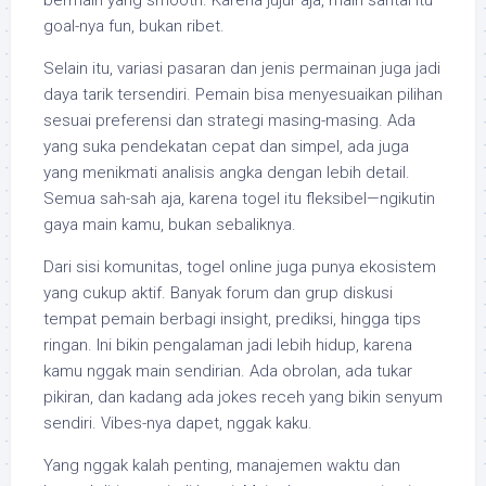
bermain yang smooth. Karena jujur aja, main santai itu
goal-nya fun, bukan ribet.
Selain itu, variasi pasaran dan jenis permainan juga jadi
daya tarik tersendiri. Pemain bisa menyesuaikan pilihan
sesuai preferensi dan strategi masing-masing. Ada
yang suka pendekatan cepat dan simpel, ada juga
yang menikmati analisis angka dengan lebih detail.
Semua sah-sah aja, karena togel itu fleksibel—ngikutin
gaya main kamu, bukan sebaliknya.
Dari sisi komunitas, togel online juga punya ekosistem
yang cukup aktif. Banyak forum dan grup diskusi
tempat pemain berbagi insight, prediksi, hingga tips
ringan. Ini bikin pengalaman jadi lebih hidup, karena
kamu nggak main sendirian. Ada obrolan, ada tukar
pikiran, dan kadang ada jokes receh yang bikin senyum
sendiri. Vibes-nya dapet, nggak kaku.
Yang nggak kalah penting, manajemen waktu dan