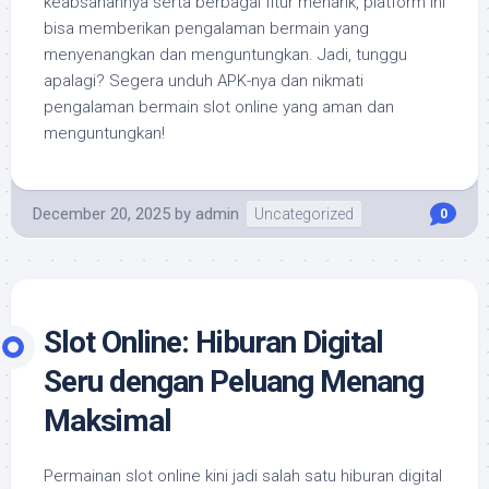
keabsahannya serta berbagai fitur menarik, platform ini
bisa memberikan pengalaman bermain yang
menyenangkan dan menguntungkan. Jadi, tunggu
apalagi? Segera unduh APK-nya dan nikmati
pengalaman bermain slot online yang aman dan
menguntungkan!
December 20, 2025
by
admin
Uncategorized
0
Slot Online: Hiburan Digital
Seru dengan Peluang Menang
Maksimal
Permainan slot online kini jadi salah satu hiburan digital