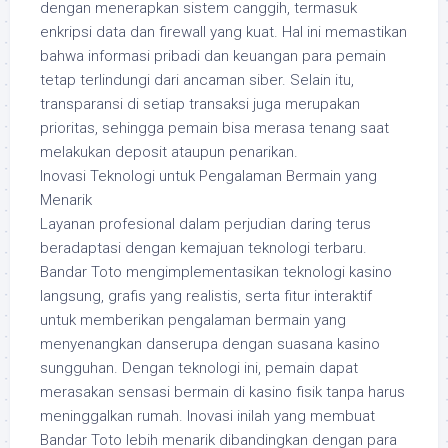
dengan menerapkan sistem canggih, termasuk
enkripsi data dan firewall yang kuat. Hal ini memastikan
bahwa informasi pribadi dan keuangan para pemain
tetap terlindungi dari ancaman siber. Selain itu,
transparansi di setiap transaksi juga merupakan
prioritas, sehingga pemain bisa merasa tenang saat
melakukan deposit ataupun penarikan.
Inovasi Teknologi untuk Pengalaman Bermain yang
Menarik
Layanan profesional dalam perjudian daring terus
beradaptasi dengan kemajuan teknologi terbaru.
Bandar Toto mengimplementasikan teknologi kasino
langsung, grafis yang realistis, serta fitur interaktif
untuk memberikan pengalaman bermain yang
menyenangkan danserupa dengan suasana kasino
sungguhan. Dengan teknologi ini, pemain dapat
merasakan sensasi bermain di kasino fisik tanpa harus
meninggalkan rumah. Inovasi inilah yang membuat
Bandar Toto lebih menarik dibandingkan dengan para