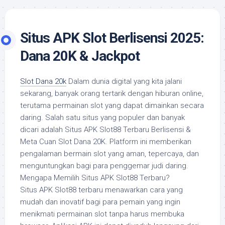
Situs APK Slot Berlisensi 2025:
Dana 20K & Jackpot
Slot Dana 20k
Dalam dunia digital yang kita jalani
sekarang, banyak orang tertarik dengan hiburan online,
terutama permainan slot yang dapat dimainkan secara
daring. Salah satu situs yang populer dan banyak
dicari adalah Situs APK Slot88 Terbaru Berlisensi &
Meta Cuan Slot Dana 20K. Platform ini memberikan
pengalaman bermain slot yang aman, tepercaya, dan
menguntungkan bagi para penggemar judi daring.
Mengapa Memilih Situs APK Slot88 Terbaru?
Situs APK Slot88 terbaru menawarkan cara yang
mudah dan inovatif bagi para pemain yang ingin
menikmati permainan slot tanpa harus membuka