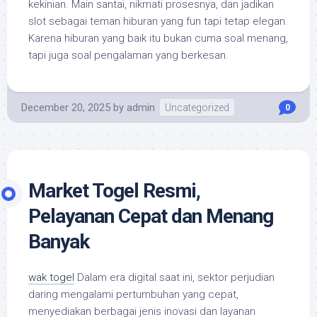
kekinian. Main santai, nikmati prosesnya, dan jadikan
slot sebagai teman hiburan yang fun tapi tetap elegan.
Karena hiburan yang baik itu bukan cuma soal menang,
tapi juga soal pengalaman yang berkesan.
December 20, 2025
by
admin
Uncategorized
0
Market Togel Resmi,
Pelayanan Cepat dan Menang
Banyak
wak togel
Dalam era digital saat ini, sektor perjudian
daring mengalami pertumbuhan yang cepat,
menyediakan berbagai jenis inovasi dan layanan