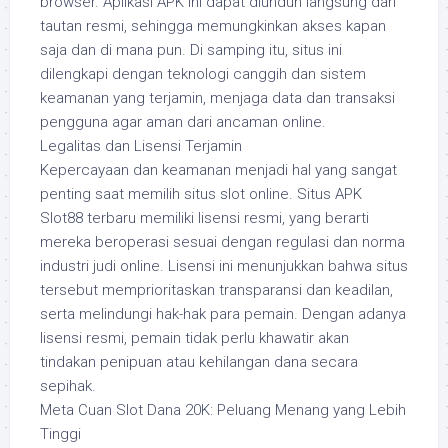
browser. Aplikasi APK ini dapat diunduh langsung dari
tautan resmi, sehingga memungkinkan akses kapan
saja dan di mana pun. Di samping itu, situs ini
dilengkapi dengan teknologi canggih dan sistem
keamanan yang terjamin, menjaga data dan transaksi
pengguna agar aman dari ancaman online.
Legalitas dan Lisensi Terjamin
Kepercayaan dan keamanan menjadi hal yang sangat
penting saat memilih situs slot online. Situs APK
Slot88 terbaru memiliki lisensi resmi, yang berarti
mereka beroperasi sesuai dengan regulasi dan norma
industri judi online. Lisensi ini menunjukkan bahwa situs
tersebut memprioritaskan transparansi dan keadilan,
serta melindungi hak-hak para pemain. Dengan adanya
lisensi resmi, pemain tidak perlu khawatir akan
tindakan penipuan atau kehilangan dana secara
sepihak.
Meta Cuan Slot Dana 20K: Peluang Menang yang Lebih
Tinggi