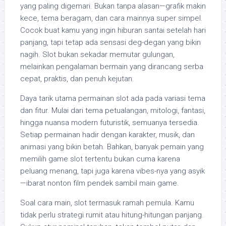
yang paling digemari. Bukan tanpa alasan—grafik makin
kece, tema beragam, dan cara mainnya super simpel.
Cocok buat kamu yang ingin hiburan santai setelah hari
panjang, tapi tetap ada sensasi deg-degan yang bikin
nagih. Slot bukan sekadar memutar gulungan,
melainkan pengalaman bermain yang dirancang serba
cepat, praktis, dan penuh kejutan.
Daya tarik utama permainan slot ada pada variasi tema
dan fitur. Mulai dari tema petualangan, mitologi, fantasi,
hingga nuansa modern futuristik, semuanya tersedia.
Setiap permainan hadir dengan karakter, musik, dan
animasi yang bikin betah. Bahkan, banyak pemain yang
memilih game slot tertentu bukan cuma karena
peluang menang, tapi juga karena vibes-nya yang asyik
—ibarat nonton film pendek sambil main game.
Soal cara main, slot termasuk ramah pemula. Kamu
tidak perlu strategi rumit atau hitung-hitungan panjang.