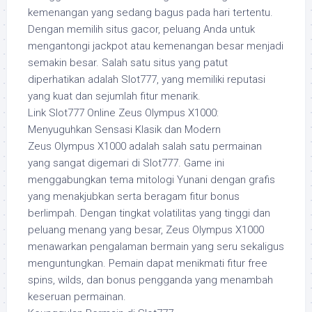
kemenangan yang sedang bagus pada hari tertentu.
Dengan memilih situs gacor, peluang Anda untuk
mengantongi jackpot atau kemenangan besar menjadi
semakin besar. Salah satu situs yang patut
diperhatikan adalah Slot777, yang memiliki reputasi
yang kuat dan sejumlah fitur menarik.
Link Slot777 Online Zeus Olympus X1000:
Menyuguhkan Sensasi Klasik dan Modern
Zeus Olympus X1000 adalah salah satu permainan
yang sangat digemari di Slot777. Game ini
menggabungkan tema mitologi Yunani dengan grafis
yang menakjubkan serta beragam fitur bonus
berlimpah. Dengan tingkat volatilitas yang tinggi dan
peluang menang yang besar, Zeus Olympus X1000
menawarkan pengalaman bermain yang seru sekaligus
menguntungkan. Pemain dapat menikmati fitur free
spins, wilds, dan bonus pengganda yang menambah
keseruan permainan.