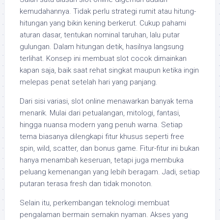
kemudahannya. Tidak perlu strategi rumit atau hitung-
hitungan yang bikin kening berkerut. Cukup pahami
aturan dasar, tentukan nominal taruhan, lalu putar
gulungan. Dalam hitungan detik, hasilnya langsung
terlihat. Konsep ini membuat slot cocok dimainkan
kapan saja, baik saat rehat singkat maupun ketika ingin
melepas penat setelah hari yang panjang.
Dari sisi variasi, slot online menawarkan banyak tema
menarik. Mulai dari petualangan, mitologi, fantasi,
hingga nuansa modern yang penuh warna. Setiap
tema biasanya dilengkapi fitur khusus seperti free
spin, wild, scatter, dan bonus game. Fitur-fitur ini bukan
hanya menambah keseruan, tetapi juga membuka
peluang kemenangan yang lebih beragam. Jadi, setiap
putaran terasa fresh dan tidak monoton.
Selain itu, perkembangan teknologi membuat
pengalaman bermain semakin nyaman. Akses yang