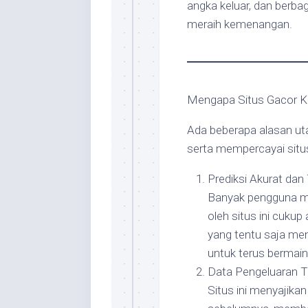
angka keluar, dan berb
meraih kemenangan.
Mengapa Situs Gacor Ki
Ada beberapa alasan u
serta mempercayai situ
Prediksi Akurat dan
Banyak pengguna me
oleh situs ini cukup
yang tentu saja me
untuk terus bermain
Data Pengeluaran T
Situs ini menyajikan