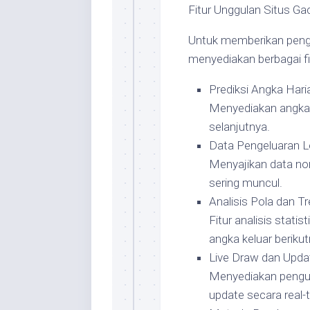
Fitur Unggulan Situs Ga
Untuk memberikan penga
menyediakan berbagai fit
Prediksi Angka Hari
Menyediakan angka pr
selanjutnya.
Data Pengeluaran 
Menyajikan data nom
sering muncul.
Analisis Pola dan T
Fitur analisis stat
angka keluar berikut
Live Draw dan Upda
Menyediakan pengu
update secara real-