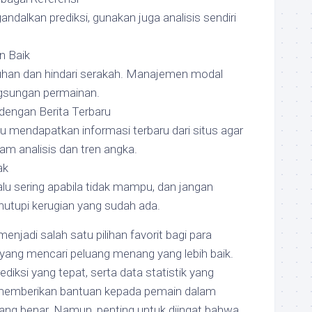
dalkan prediksi, gunakan juga analisis sendiri
n Baik
uhan dan hindari serakah. Manajemen modal
ngsungan permainan.
dengan Berita Terbaru
lu mendapatkan informasi terbaru dari situs agar
am analisis dan tren angka.
ak
alu sering apabila tidak mampu, dan jangan
tupi kerugian yang sudah ada.
enjadi salah satu pilihan favorit bagi para
yang mencari peluang menang yang lebih baik.
ediksi yang tepat, serta data statistik yang
i memberikan bantuan kepada pemain dalam
ng benar. Namun, penting untuk diingat bahwa