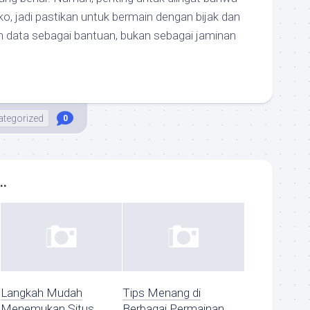
o, jadi pastikan untuk bermain dengan bijak dan
n data sebagai bantuan, bukan sebagai jaminan
tegorized
0
..
Langkah Mudah
Tips Menang di
Menemukan Situs
Berbagai Permainan