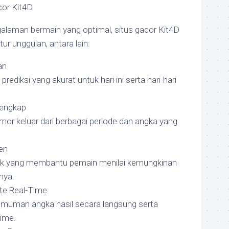
cor Kit4D
laman bermain yang optimal, situs gacor Kit4D
ur unggulan, antara lain:
an
ediksi yang akurat untuk hari ini serta hari-hari
Lengkap
or keluar dari berbagai periode dan angka yang
ren
istik yang membantu pemain menilai kemungkinan
nya.
te Real-Time
muman angka hasil secara langsung serta
time.