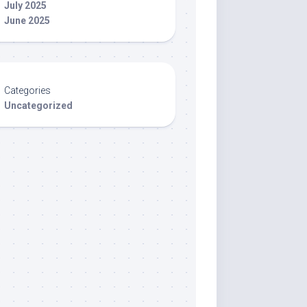
July 2025
June 2025
Categories
Uncategorized