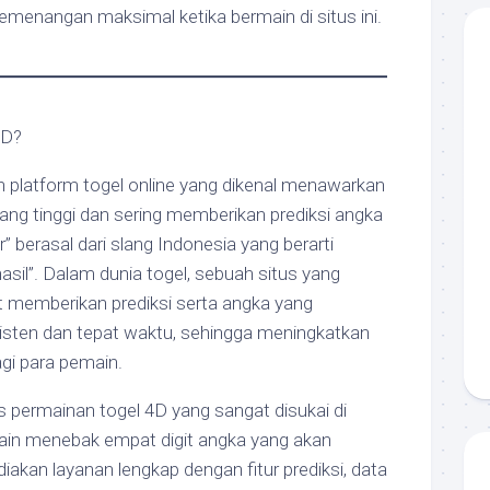
menangan maksimal ketika bermain di situs ini.
4D?
h platform togel online yang dikenal menawarkan
ang tinggi dan sering memberikan prediksi angka
r” berasal dari slang Indonesia yang berarti
rhasil”. Dalam dunia togel, sebuah situs yang
t memberikan prediksi serta angka yang
sisten dan tepat waktu, sehingga meningkatkan
i para pemain.
s permainan togel 4D yang sangat disukai di
ain menebak empat digit angka yang akan
iakan layanan lengkap dengan fitur prediksi, data