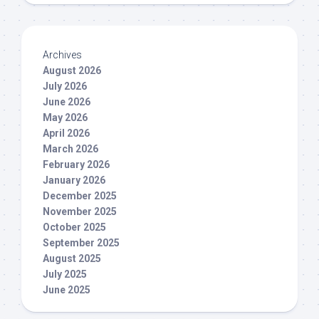
Archives
August 2026
July 2026
June 2026
May 2026
April 2026
March 2026
February 2026
January 2026
December 2025
November 2025
October 2025
September 2025
August 2025
July 2025
June 2025