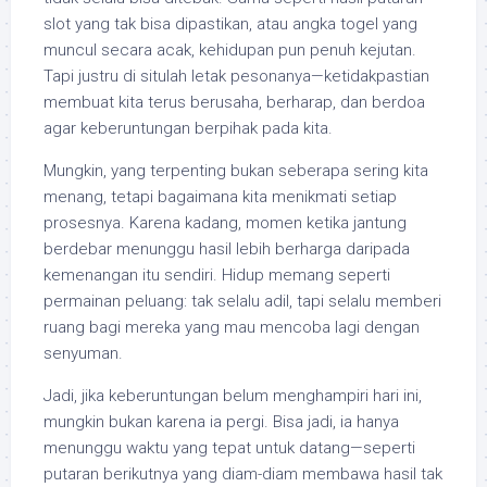
slot yang tak bisa dipastikan, atau angka togel yang
muncul secara acak, kehidupan pun penuh kejutan.
Tapi justru di situlah letak pesonanya—ketidakpastian
membuat kita terus berusaha, berharap, dan berdoa
agar keberuntungan berpihak pada kita.
Mungkin, yang terpenting bukan seberapa sering kita
menang, tetapi bagaimana kita menikmati setiap
prosesnya. Karena kadang, momen ketika jantung
berdebar menunggu hasil lebih berharga daripada
kemenangan itu sendiri. Hidup memang seperti
permainan peluang: tak selalu adil, tapi selalu memberi
ruang bagi mereka yang mau mencoba lagi dengan
senyuman.
Jadi, jika keberuntungan belum menghampiri hari ini,
mungkin bukan karena ia pergi. Bisa jadi, ia hanya
menunggu waktu yang tepat untuk datang—seperti
putaran berikutnya yang diam-diam membawa hasil tak