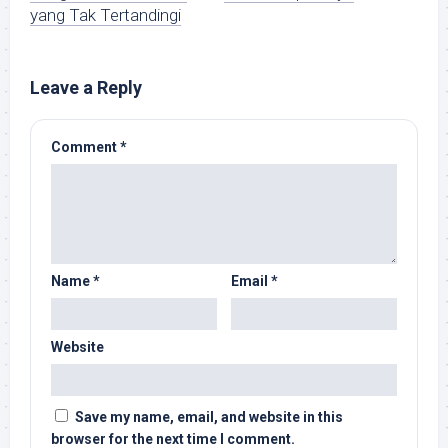
yang Tak Tertandingi
Leave a Reply
Comment
*
Name
*
Email
*
Website
Save my name, email, and website in this
browser for the next time I comment.