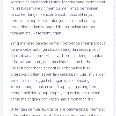
keberanian mengambil risiko. Mereka yang memahami
hal ini biasanya lebih mampu menikmati permainan
tanpa kehilangan kendali. Sebab, pada akhirnya,
permainan seperti slot atau judi online seharusnya
tetap diposisikan sebagai hiburan, bukan sumber
tekanan atau ketergantungan.
Yang menarik, banyak pemain berpengalaman percaya
bahwa keberuntungan bisa datang dari sikap positif
dan kebiasaan baik. Misalnya, bermain dengan santai,
tidak terburu-buru, dan tahu kapan harus berhenti.
Filosofi sederhana seperti ini sebenarnya bisa
diterapkan dalam aspek lain kehidupan juga—mulai dari
karier, bisnis, hingga hubungan sosial. Kadang,
keberuntungan bukan soal “siapa yang paling berani
mengambil risiko,” tapi siapa yang paling tahu kapan
harus melangkah dan kapan harus menahan diri.
Di tengah semua itu, kita belajar bahwa hidup memang
tidak selalu bisa ditebak. Sama seperti hasil putaran