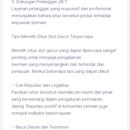
5. Dukungan Pelanggan 24/7
Layanan pelanggan yang responsif dan profesional
menunjukkan bahwa situs tersebut peduli terhadap
kepuasan pemain.
Tips Memilih Situs Slot Gacor Terpercaya
Memilih situs slot gacor yang dapat dipercaya sangat
penting untuk menjaga pengalaman
bermain yang menyenangkan dan terhindar dari
penipuan. Berikut beberapa tips yang dapat diikuti:
– Cek Reputasi dan Legalitas
Pastikan situs tersebut memiliki izin resmi dari pihak
yang berwenang dalam pengaturan permainan
daring. Reputasi positif di komunitas pemain juga
menjadi indikator kepercayaan.
– Baca Ulasan dan Testimoni