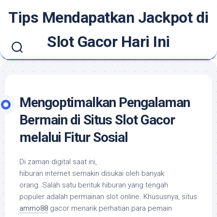
Skip
Tips Mendapatkan Jackpot di
to
content
Slot Gacor Hari Ini
Mengoptimalkan Pengalaman
Bermain di Situs Slot Gacor
melalui Fitur Sosial
Di zaman digital saat ini,
hiburan internet semakin disukai oleh banyak
orang. Salah satu bentuk hiburan yang tengah
populer adalah permainan slot online. Khususnya, situs
ammo88
gacor menarik perhatian para pemain