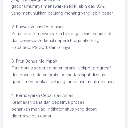
gacor umumnya menawarkan RTP lebih dari 95%,
yang menunjukkan peluang menang yang lebih besar.
2. Banyak Variasi Permainan
Situs terbaik menyediakan berbagai jenis mesin slot
dari penyedia terkenal seperti Pragmatic Play,
Habanero, PG Soft, dan lainnya.
3. Fitur Bonus Melimpah
Fitur bonus seperti putaran gratis, jackpot progresif,
dan bonus putaran gratis sering terdapat di situs
gacor, memberikan peluang tambahan untuk menang.
4. Pembayaran Cepat dan Aman
Keamanan dana dan cepatnya proses
penarikan menjadi indikator situs yang dapat
dipercaya dan gacor.