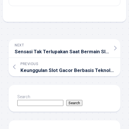
NEXT
Sensasi Tak Terlupakan Saat Bermain Slot Online
PREVIOUS
Keunggulan Slot Gacor Berbasis Teknologi Modern di Era Digital
Search
Search