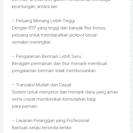
keuntungan, antara lain:
– Peluang Menang Lebih Tinggi
Dengan RTP yang tinggi dan banyak fitur bonus,
peluang untuk mendapatkan jackpot besar
semakin meningkat.
– Pengalaman Bermain Lebih Seru
Beragam permainan dan fitur menarik membuat
pengalaman bermain tidak membosankan.
– Transaksi Mudah dan Cepat
Sistem untuk menyetor dan menarik dana yang aman
serta cepat memberikan kemudahan bagi
para pemain.
– Layanan Pelanggan yang Profesional
Bantuan selalu tersedia ketika