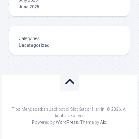
July 2025
June 2025
Categories
Uncategorized
Tips Mendapatkan Jackpot di Slot Gacor Hari Ini © 2026. All
Rights Reserved.
Powered by
WordPress
. Theme by
Alx
.