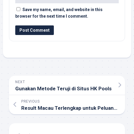
Save my name, email, and website in this
browser for the next time I comment.
NEXT
Gunakan Metode Teruji di Situs HK Pools
PREVIOUS
Result Macau Terlengkap untuk Peluang Lebih Tinggi