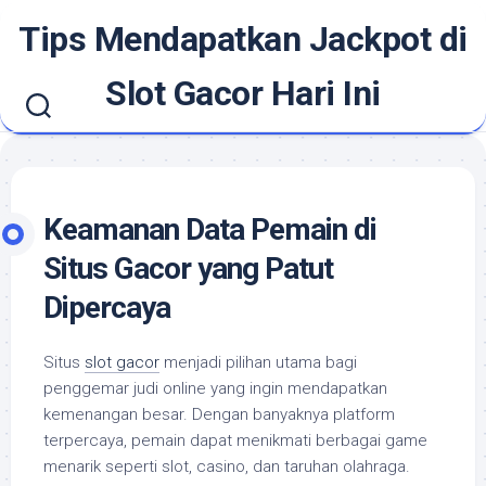
Skip
Tips Mendapatkan Jackpot di
to
content
Slot Gacor Hari Ini
Keamanan Data Pemain di
Situs Gacor yang Patut
Dipercaya
Situs
slot gacor
menjadi pilihan utama bagi
penggemar judi online yang ingin mendapatkan
kemenangan besar. Dengan banyaknya platform
terpercaya, pemain dapat menikmati berbagai game
menarik seperti slot, casino, dan taruhan olahraga.