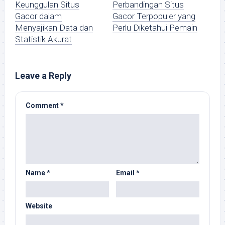
Keunggulan Situs
Perbandingan Situs
Gacor dalam
Gacor Terpopuler yang
Menyajikan Data dan
Perlu Diketahui Pemain
Statistik Akurat
Leave a Reply
Comment
*
Name
*
Email
*
Website