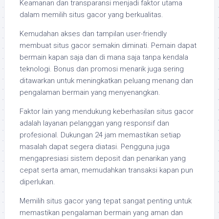
Keamanan dan transparansi menjadi faktor utama
dalam memilih situs gacor yang berkualitas.
Kemudahan akses dan tampilan user-friendly
membuat situs gacor semakin diminati. Pemain dapat
bermain kapan saja dan di mana saja tanpa kendala
teknologi. Bonus dan promosi menarik juga sering
ditawarkan untuk meningkatkan peluang menang dan
pengalaman bermain yang menyenangkan.
Faktor lain yang mendukung keberhasilan situs gacor
adalah layanan pelanggan yang responsif dan
profesional. Dukungan 24 jam memastikan setiap
masalah dapat segera diatasi. Pengguna juga
mengapresiasi sistem deposit dan penarikan yang
cepat serta aman, memudahkan transaksi kapan pun
diperlukan.
Memilih situs gacor yang tepat sangat penting untuk
memastikan pengalaman bermain yang aman dan