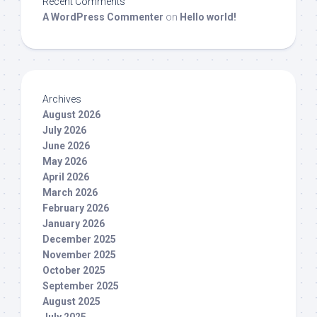
Recent Comments
A WordPress Commenter
on
Hello world!
Archives
August 2026
July 2026
June 2026
May 2026
April 2026
March 2026
February 2026
January 2026
December 2025
November 2025
October 2025
September 2025
August 2025