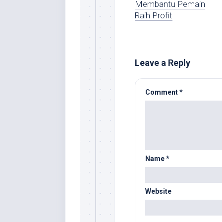
Membantu Pemain
Raih Profit
Leave a Reply
Comment
*
Name
*
Website