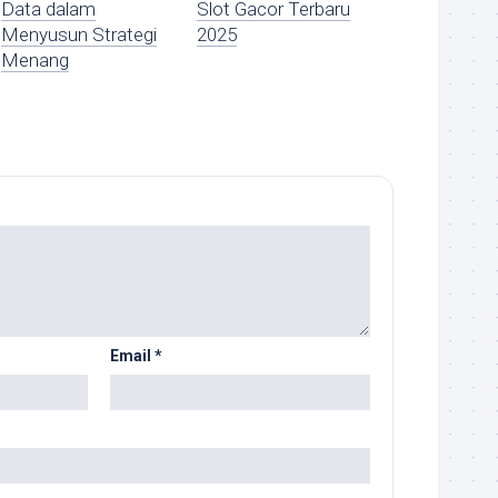
Data dalam
Slot Gacor Terbaru
Menyusun Strategi
2025
Menang
Email
*