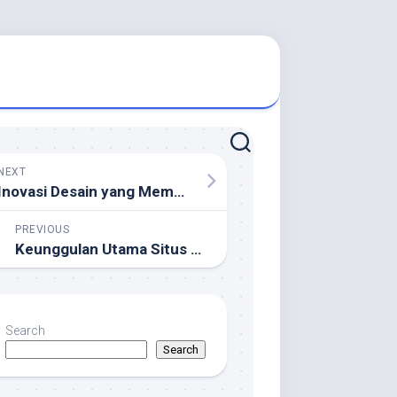
NEXT
Inovasi Desain yang Membuat Situs Gacor Lebih Menarik
PREVIOUS
Keunggulan Utama Situs Gacor yang Membuatnya Jadi Favorit Para Pengguna
Search
Search