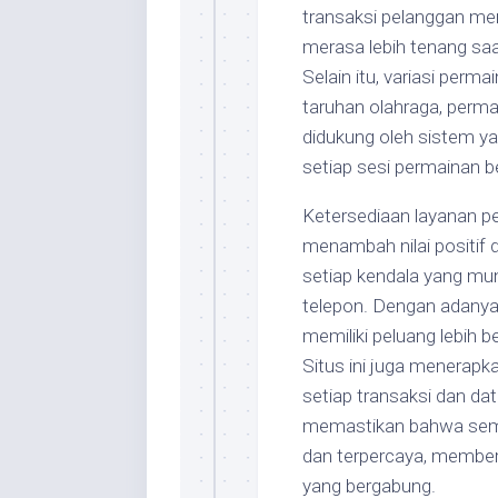
transaksi pelanggan men
merasa lebih tenang sa
Selain itu, variasi perm
taruhan olahraga, permai
didukung oleh sistem ya
setiap sesi permainan 
Ketersediaan layanan pe
menambah nilai positif 
setiap kendala yang mung
telepon. Dengan adanya
memiliki peluang lebih
Situs ini juga menerapk
setiap transaksi dan dat
memastikan bahwa semu
dan terpercaya, member
yang bergabung.