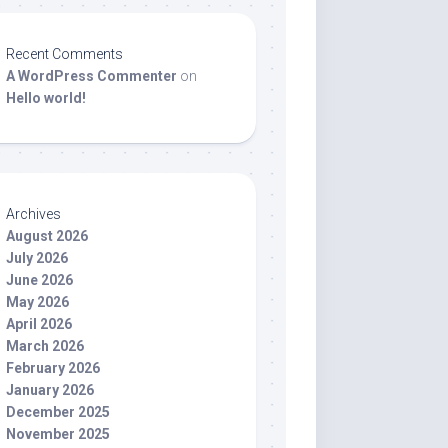
Recent Comments
A WordPress Commenter
on
Hello world!
Archives
August 2026
July 2026
June 2026
May 2026
April 2026
March 2026
February 2026
January 2026
December 2025
November 2025