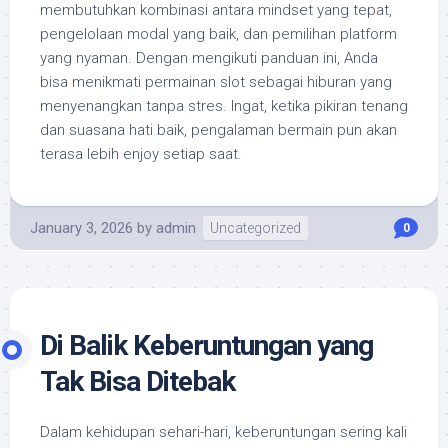
membutuhkan kombinasi antara mindset yang tepat,
pengelolaan modal yang baik, dan pemilihan platform
yang nyaman. Dengan mengikuti panduan ini, Anda
bisa menikmati permainan slot sebagai hiburan yang
menyenangkan tanpa stres. Ingat, ketika pikiran tenang
dan suasana hati baik, pengalaman bermain pun akan
terasa lebih enjoy setiap saat.
January 3, 2026
by
admin
Uncategorized
0
Di Balik Keberuntungan yang
Tak Bisa Ditebak
Dalam kehidupan sehari-hari, keberuntungan sering kali