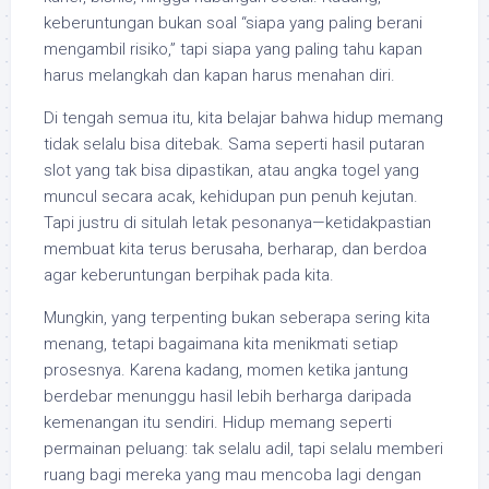
keberuntungan bukan soal “siapa yang paling berani
mengambil risiko,” tapi siapa yang paling tahu kapan
harus melangkah dan kapan harus menahan diri.
Di tengah semua itu, kita belajar bahwa hidup memang
tidak selalu bisa ditebak. Sama seperti hasil putaran
slot yang tak bisa dipastikan, atau angka togel yang
muncul secara acak, kehidupan pun penuh kejutan.
Tapi justru di situlah letak pesonanya—ketidakpastian
membuat kita terus berusaha, berharap, dan berdoa
agar keberuntungan berpihak pada kita.
Mungkin, yang terpenting bukan seberapa sering kita
menang, tetapi bagaimana kita menikmati setiap
prosesnya. Karena kadang, momen ketika jantung
berdebar menunggu hasil lebih berharga daripada
kemenangan itu sendiri. Hidup memang seperti
permainan peluang: tak selalu adil, tapi selalu memberi
ruang bagi mereka yang mau mencoba lagi dengan