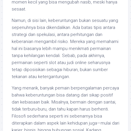
momen kecil yang bisa mengubah nasib, meski hanya
sesaat.
Namun, di sisi lain, keberuntungan bukan sesuatu yang
sepenuhnya bisa dikendalikan. Ada batas tipis antara
strategi dan spekulasi, antara perhitungan dan
keberanian mengambil risiko. Mereka yang memahami
hal ini biasanya lebih mampu menikmati permainan
tanpa kehilangan kendali. Sebab, pada akhirnya,
permainan seperti slot atau judi online seharusnya
tetap diposisikan sebagai hiburan, bukan sumber
tekanan atau ketergantungan.
Yang menarik, banyak pemain berpengalaman percaya
bahwa keberuntungan bisa datang dari sikap positif
dan kebiasaan baik. Misalnya, bermain dengan santai,
tidak terburu-buru, dan tahu kapan harus berhenti.
Filosofi sederhana seperti ini sebenarnya bisa
diterapkan dalam aspek lain kehidupan juga—mulai dari
karier, bisnis, hingga hubungan sosial. Kadang,