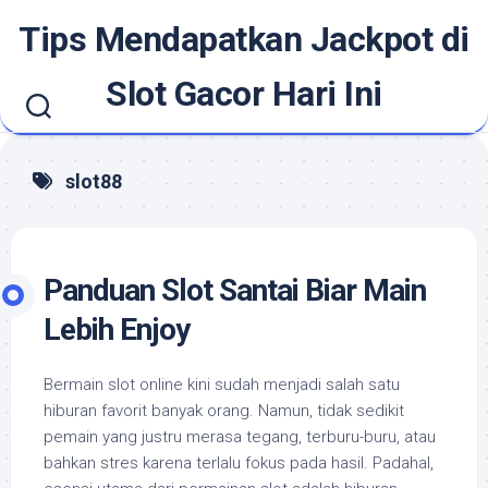
Skip
Tips Mendapatkan Jackpot di
to
content
Slot Gacor Hari Ini
slot88
Panduan Slot Santai Biar Main
Lebih Enjoy
Bermain slot online kini sudah menjadi salah satu
hiburan favorit banyak orang. Namun, tidak sedikit
pemain yang justru merasa tegang, terburu-buru, atau
bahkan stres karena terlalu fokus pada hasil. Padahal,