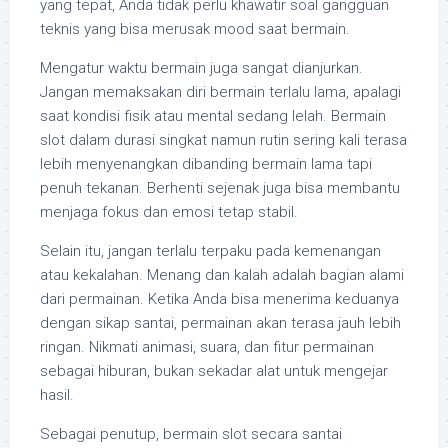
yang tepat, Anda tidak perlu khawatir soal gangguan
teknis yang bisa merusak mood saat bermain.
Mengatur waktu bermain juga sangat dianjurkan.
Jangan memaksakan diri bermain terlalu lama, apalagi
saat kondisi fisik atau mental sedang lelah. Bermain
slot dalam durasi singkat namun rutin sering kali terasa
lebih menyenangkan dibanding bermain lama tapi
penuh tekanan. Berhenti sejenak juga bisa membantu
menjaga fokus dan emosi tetap stabil.
Selain itu, jangan terlalu terpaku pada kemenangan
atau kekalahan. Menang dan kalah adalah bagian alami
dari permainan. Ketika Anda bisa menerima keduanya
dengan sikap santai, permainan akan terasa jauh lebih
ringan. Nikmati animasi, suara, dan fitur permainan
sebagai hiburan, bukan sekadar alat untuk mengejar
hasil.
Sebagai penutup, bermain slot secara santai