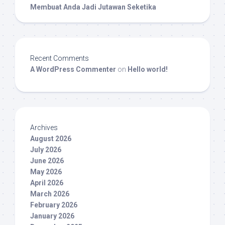
Membuat Anda Jadi Jutawan Seketika
Recent Comments
A WordPress Commenter
on
Hello world!
Archives
August 2026
July 2026
June 2026
May 2026
April 2026
March 2026
February 2026
January 2026