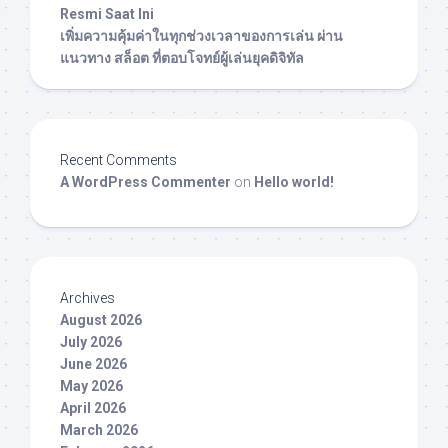
Resmi Saat Ini
เพิ่มความคุ้มค่าในทุกช่วงเวลาของการเล่น ผ่าน
แนวทาง สล็อต ที่ตอบโจทย์ผู้เล่นยุคดิจิทัล
Recent Comments
A WordPress Commenter
on
Hello world!
Archives
August 2026
July 2026
June 2026
May 2026
April 2026
March 2026