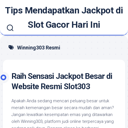
Skip
Tips Mendapatkan Jackpot di
to
content
Slot Gacor Hari Ini
Winning303 Resmi
Raih Sensasi Jackpot Besar di
Website Resmi Slot303
Apakah Anda sedang mencari peluang besar untuk
meraih kemenangan besar secara mudah dan aman?
Jangan lewatkan kesempatan emas yang ditawarkan
oleh Winning303, platform judi online terpercaya yang