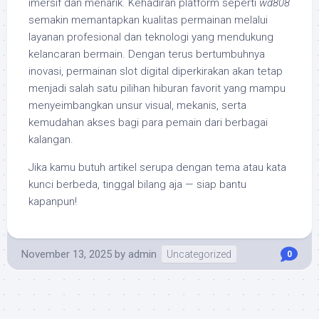
imersif dan menarik. Kehadiran platform seperti
wd808
semakin memantapkan kualitas permainan melalui
layanan profesional dan teknologi yang mendukung
kelancaran bermain. Dengan terus bertumbuhnya
inovasi, permainan slot digital diperkirakan akan tetap
menjadi salah satu pilihan hiburan favorit yang mampu
menyeimbangkan unsur visual, mekanis, serta
kemudahan akses bagi para pemain dari berbagai
kalangan.
Jika kamu butuh artikel serupa dengan tema atau kata
kunci berbeda, tinggal bilang aja — siap bantu
kapanpun!
November 13, 2025
by
admin
Uncategorized
0