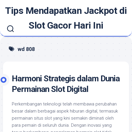
Skip
Tips Mendapatkan Jackpot di
to
content
Slot Gacor Hari Ini
wd 808
Harmoni Strategis dalam Dunia
Permainan Slot Digital
Perkembangan teknologi telah membawa perubahan
besar dalam berbagai aspek hiburan digital, termasuk
permainan situs slot yang kini semakin diminati oleh
para pemain di seluruh dunia. Dengan inovasi yang