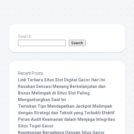
Search
Search
Recent Posts
Link Terbaru Situs Slot Digital Gacor Hari Ini
Rasakan Sensasi Menang Berkelanjutan dan
Bonus Melimpah di Situs Slot Paling
Menguntungkan Saat Ini
Temukan Tips Mendapatkan Jackpot Melimpah
dengan Strategi dan Teknik yang Terbukti Efektif
Peran Audit Keamanan dalam Menjaga Integritas
Situs Togel Gacor
Keuntungan Bergabung Dengan Situs Gacor