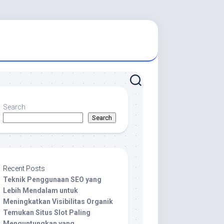
Search
Search
Recent Posts
Teknik Penggunaan SEO yang
Lebih Mendalam untuk
Meningkatkan Visibilitas Organik
Temukan Situs Slot Paling
Menguntungkan yang