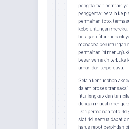
pengalaman bermain ya
penggemar beralih ke pl
permainan toto, termas
keberuntungan mereka. 
beragam fitur menarik 
mencoba peruntungan me
permainan ini menunju
besar semakin terbuka 
aman dan terpercaya.
Selain kemudahan akse
dalam proses transaksi 
fitur lengkap dan tampil
dengan mudah mengakses
Dari permainan toto 4d y
slot 4d, semua dapat di
harus repot berpindah-