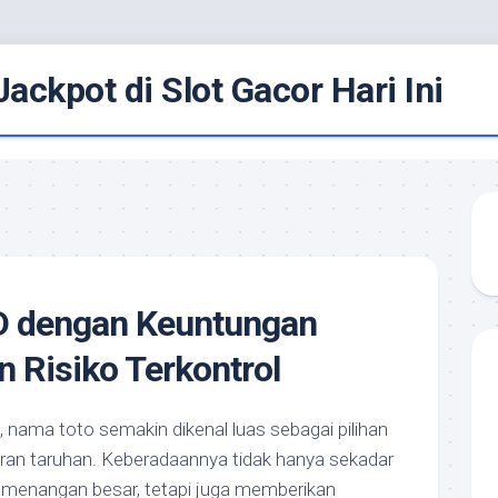
ckpot di Slot Gacor Hari Ini
4D dengan Keuntungan
 Risiko Terkontrol
g, nama toto semakin dikenal luas sebagai pilihan
uran taruhan. Keberadaannya tidak hanya sekadar
menangan besar, tetapi juga memberikan