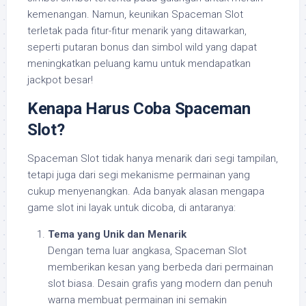
kemenangan. Namun, keunikan Spaceman Slot
terletak pada fitur-fitur menarik yang ditawarkan,
seperti putaran bonus dan simbol wild yang dapat
meningkatkan peluang kamu untuk mendapatkan
jackpot besar!
Kenapa Harus Coba Spaceman
Slot?
Spaceman Slot tidak hanya menarik dari segi tampilan,
tetapi juga dari segi mekanisme permainan yang
cukup menyenangkan. Ada banyak alasan mengapa
game slot ini layak untuk dicoba, di antaranya:
Tema yang Unik dan Menarik
Dengan tema luar angkasa, Spaceman Slot
memberikan kesan yang berbeda dari permainan
slot biasa. Desain grafis yang modern dan penuh
warna membuat permainan ini semakin