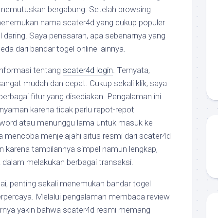
 memutuskan bergabung. Setelah browsing
menemukan nama scater4d yang cukup populer
l daring. Saya penasaran, apa sebenarnya yang
a dari bandar togel online lainnya.
informasi tentang
scater4d login
. Ternyata,
ngat mudah dan cepat. Cukup sekali klik, saya
rbagai fitur yang disediakan. Pengalaman ini
aman karena tidak perlu repot-repot
word atau menunggu lama untuk masuk ke
 mencoba menjelajahi situs resmi dari scater4d
in karena tampilannya simpel namun lengkap,
alam melakukan berbagai transaksi.
ai, penting sekali menemukan bandar togel
erpercaya. Melalui pengalaman membaca review
hirnya yakin bahwa scater4d resmi memang