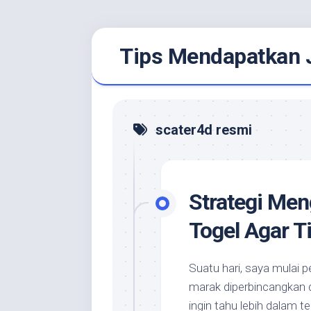
Skip
Tips Mendapatkan Ja
to
content
scater4d resmi
Strategi Men
Togel Agar T
Suatu hari, saya mulai p
marak diperbincangkan d
ingin tahu lebih dalam t