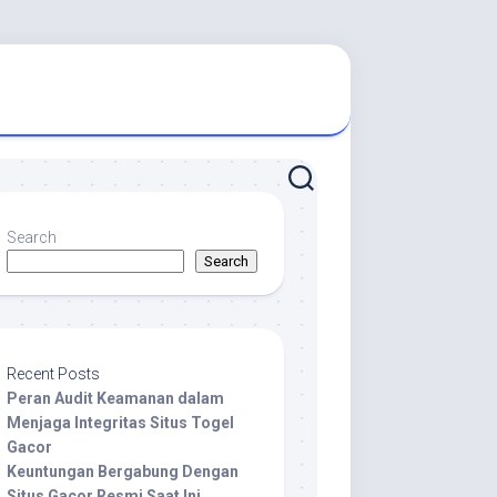
Search
Search
Recent Posts
Peran Audit Keamanan dalam
Menjaga Integritas Situs Togel
Gacor
Keuntungan Bergabung Dengan
Situs Gacor Resmi Saat Ini