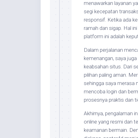
menawarkan layanan yang
segi kecepatan transaksi
responsif. Ketika ada 
ramah dan sigap. Hal i
platform ini adalah kep
Dalam perjalanan menca
kemenangan, saya juga
keabsahan situs. Dari s
pilihan paling aman. Mer
sehingga saya merasa ny
mencoba login dan berm
prosesnya praktis dan ti
Akhirnya, pengalaman i
online yang resmi dan 
keamanan bermain. Deng