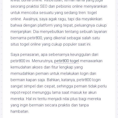
lewat dunia online. Kebetulan, teman lama yang juga
seorang praktisi SEO dan pebisnis online menyarankan
untuk mencoba sesuatu yang sedang tren: togel
online. Awalnya, saya agak ragu, tapi dia meyakinkan
bahwa dengan platform yang tepat, peluangnya cukup
menjanjikan. Dia menyebutkan tentang sebuah layanan
bernama petir800, yang dikenal sebagai salah satu
situs togel online yang cukup populer saat ini.
Saya penasaran, apa sebenarnya keunggulan dari
petir800 ini. Menurutnya,
petir800 togel
menawarkan
kemudahan akses dan fitur lengkap yang
memudahkan pemain untuk melakukan login dan
bermain kapan saja. Bahkan, katanya, petir800 login
sangat simpel dan cepat, sehingga pemain tidak perlu
repot-repot menunggu lama saat masuk ke akun
mereka. Hal ini tentu menjadi nilai plus bagi mereka
yang ingin bermain secara praktis dan tanpa
hambatan.