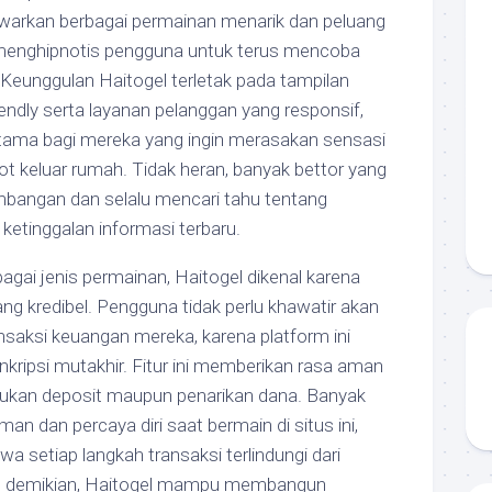
arkan berbagai permainan menarik dan peluang
 menghipnotis pengguna untuk terus mencoba
Keunggulan Haitogel terletak pada tampilan
endly serta layanan pelanggan yang responsif,
utama bagi mereka yang ingin merasakan sensasi
ot keluar rumah. Tidak heran, banyak bettor yang
bangan dan selalu mencari tahu tentang
k ketinggalan informasi terbaru.
gai jenis permainan, Haitogel dikenal karena
g kredibel. Pengguna tidak perlu khawatir akan
nsaksi keuangan mereka, karena platform ini
kripsi mutakhir. Fitur ini memberikan rasa aman
ukan deposit maupun penarikan dana. Banyak
n dan percaya diri saat bermain di situs ini,
a setiap langkah transaksi terlindungi dari
n demikian, Haitogel mampu membangun