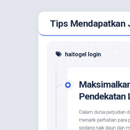
Skip
Tips Mendapatkan Ja
to
content
haitogel login
Maksimalkan
Pendekatan 
Dalam dunia perjudian 
menarik perhatian para 
sedang naik daun dan 