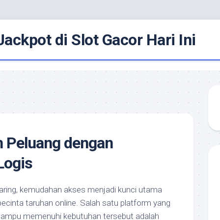
ckpot di Slot Gacor Hari Ini
 Peluang dengan
Logis
daring, kemudahan akses menjadi kunci utama
pecinta taruhan online. Salah satu platform yang
mampu memenuhi kebutuhan tersebut adalah