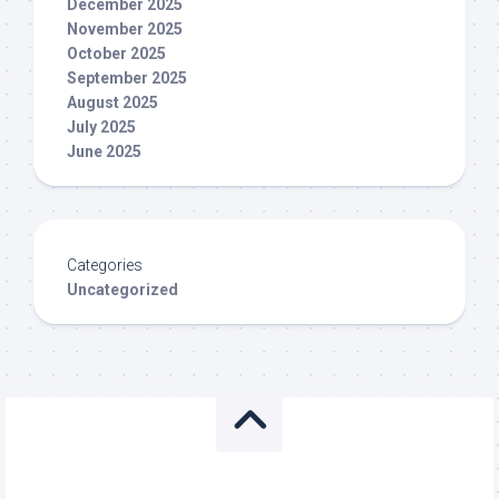
December 2025
November 2025
October 2025
September 2025
August 2025
July 2025
June 2025
Categories
Uncategorized