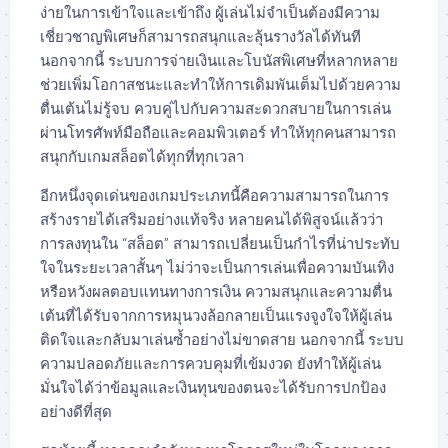
ง่ายในการเข้าใจและเข้าถึง ผู้เล่นไม่จำเป็นต้องมีความ
เชี่ยวชาญพิเศษก็สามารถสนุกและลุ้นรางวัลได้ทันที
นอกจากนี้ ระบบการจ่ายเงินและโบนัสพิเศษที่หลากหลาย
ช่วยเพิ่มโอกาสชนะและทำให้การเดิมพันเต็มไปด้วยความ
ตื่นเต้นไม่รู้จบ ควบคู่ไปกับความสะดวกสบายในการเล่น
ผ่านโทรศัพท์มือถือและคอมพิวเตอร์ ทำให้ทุกคนสามารถ
สนุกกับเกมสล็อตได้ทุกที่ทุกเวลา
อีกหนึ่งจุดเด่นของเกมประเภทนี้คือความสามารถในการ
สร้างรายได้เสริมอย่างแท้จริง หลายคนได้พิสูจน์แล้วว่า
การลงทุนใน “สล็อต” สามารถเปลี่ยนเป็นกำไรที่น่าประทับ
ใจในระยะเวลาสั้นๆ ไม่ว่าจะเป็นการเล่นเพื่อความบันเทิง
หรือหวังผลตอบแทนทางการเงิน ความสนุกและความตื่น
เต้นที่ได้รับจากการหมุนวงล้อกลายเป็นแรงจูงใจให้ผู้เล่น
ติดใจและกลับมาเล่นซ้ำอย่างไม่ขาดสาย นอกจากนี้ ระบบ
ความปลอดภัยและการควบคุมที่เข้มงวด ยังทำให้ผู้เล่น
มั่นใจได้ว่าข้อมูลและเงินทุนของตนจะได้รับการปกป้อง
อย่างดีที่สุด