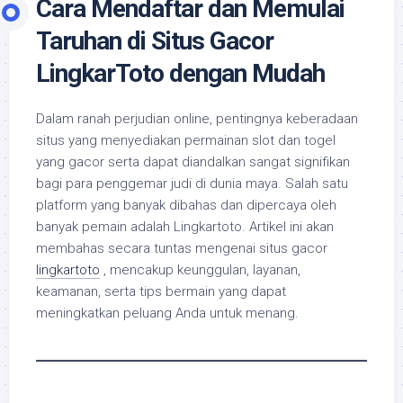
Cara Mendaftar dan Memulai
Taruhan di Situs Gacor
LingkarToto dengan Mudah
Dalam ranah perjudian online, pentingnya keberadaan
situs yang menyediakan permainan slot dan togel
yang gacor serta dapat diandalkan sangat signifikan
bagi para penggemar judi di dunia maya. Salah satu
platform yang banyak dibahas dan dipercaya oleh
banyak pemain adalah Lingkartoto. Artikel ini akan
membahas secara tuntas mengenai situs gacor
lingkartoto
, mencakup keunggulan, layanan,
keamanan, serta tips bermain yang dapat
meningkatkan peluang Anda untuk menang.