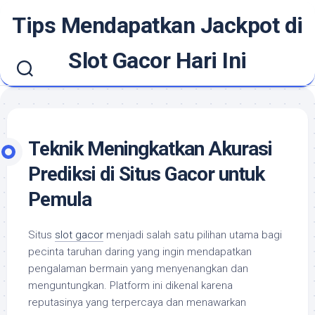
Skip
Tips Mendapatkan Jackpot di
to
content
Slot Gacor Hari Ini
Teknik Meningkatkan Akurasi
Prediksi di Situs Gacor untuk
Pemula
Situs
slot gacor
menjadi salah satu pilihan utama bagi
pecinta taruhan daring yang ingin mendapatkan
pengalaman bermain yang menyenangkan dan
menguntungkan. Platform ini dikenal karena
reputasinya yang terpercaya dan menawarkan