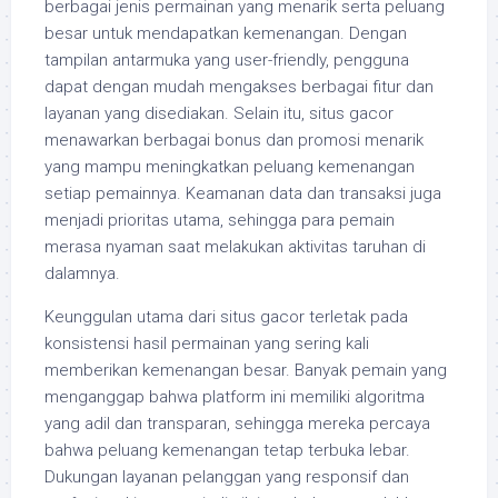
berbagai jenis permainan yang menarik serta peluang
besar untuk mendapatkan kemenangan. Dengan
tampilan antarmuka yang user-friendly, pengguna
dapat dengan mudah mengakses berbagai fitur dan
layanan yang disediakan. Selain itu, situs gacor
menawarkan berbagai bonus dan promosi menarik
yang mampu meningkatkan peluang kemenangan
setiap pemainnya. Keamanan data dan transaksi juga
menjadi prioritas utama, sehingga para pemain
merasa nyaman saat melakukan aktivitas taruhan di
dalamnya.
Keunggulan utama dari situs gacor terletak pada
konsistensi hasil permainan yang sering kali
memberikan kemenangan besar. Banyak pemain yang
menganggap bahwa platform ini memiliki algoritma
yang adil dan transparan, sehingga mereka percaya
bahwa peluang kemenangan tetap terbuka lebar.
Dukungan layanan pelanggan yang responsif dan