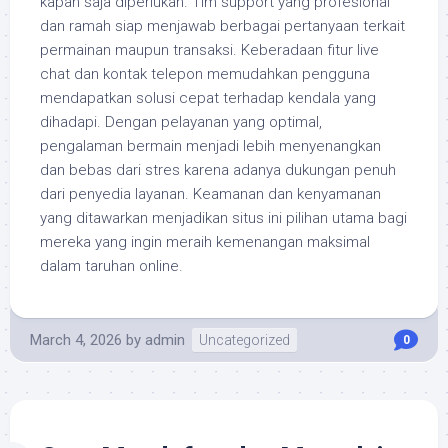
kapan saja diperlukan. Tim support yang profesional
dan ramah siap menjawab berbagai pertanyaan terkait
permainan maupun transaksi. Keberadaan fitur live
chat dan kontak telepon memudahkan pengguna
mendapatkan solusi cepat terhadap kendala yang
dihadapi. Dengan pelayanan yang optimal,
pengalaman bermain menjadi lebih menyenangkan
dan bebas dari stres karena adanya dukungan penuh
dari penyedia layanan. Keamanan dan kenyamanan
yang ditawarkan menjadikan situs ini pilihan utama bagi
mereka yang ingin meraih kemenangan maksimal
dalam taruhan online.
March 4, 2026
by
admin
Uncategorized
0