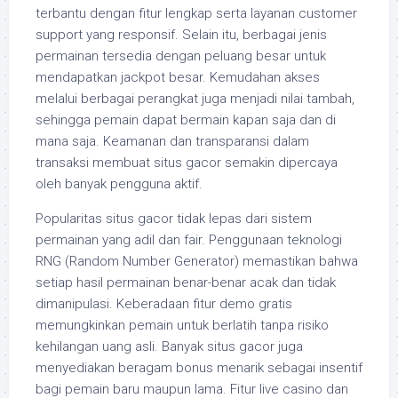
terbantu dengan fitur lengkap serta layanan customer
support yang responsif. Selain itu, berbagai jenis
permainan tersedia dengan peluang besar untuk
mendapatkan jackpot besar. Kemudahan akses
melalui berbagai perangkat juga menjadi nilai tambah,
sehingga pemain dapat bermain kapan saja dan di
mana saja. Keamanan dan transparansi dalam
transaksi membuat situs gacor semakin dipercaya
oleh banyak pengguna aktif.
Popularitas situs gacor tidak lepas dari sistem
permainan yang adil dan fair. Penggunaan teknologi
RNG (Random Number Generator) memastikan bahwa
setiap hasil permainan benar-benar acak dan tidak
dimanipulasi. Keberadaan fitur demo gratis
memungkinkan pemain untuk berlatih tanpa risiko
kehilangan uang asli. Banyak situs gacor juga
menyediakan beragam bonus menarik sebagai insentif
bagi pemain baru maupun lama. Fitur live casino dan