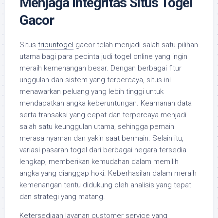
Menjaga Integritas Situs Togel
Gacor
Situs
tribuntogel
gacor telah menjadi salah satu pilihan
utama bagi para pecinta judi togel online yang ingin
meraih kemenangan besar. Dengan berbagai fitur
unggulan dan sistem yang terpercaya, situs ini
menawarkan peluang yang lebih tinggi untuk
mendapatkan angka keberuntungan. Keamanan data
serta transaksi yang cepat dan terpercaya menjadi
salah satu keunggulan utama, sehingga pemain
merasa nyaman dan yakin saat bermain. Selain itu,
variasi pasaran togel dari berbagai negara tersedia
lengkap, memberikan kemudahan dalam memilih
angka yang dianggap hoki. Keberhasilan dalam meraih
kemenangan tentu didukung oleh analisis yang tepat
dan strategi yang matang.
Ketersediaan layanan customer service yang