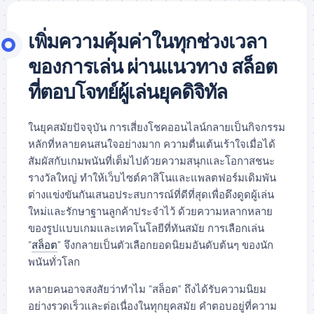
เพิ่มความคุ้มค่าในทุกช่วงเวลา
ของการเล่น ผ่านแนวทาง สล็อต
ที่ตอบโจทย์ผู้เล่นยุคดิจิทัล
ในยุคสมัยปัจจุบัน การเสี่ยงโชคออนไลน์กลายเป็นกิจกรรม
หลักที่หลายคนสนใจอย่างมาก ความตื่นเต้นเร้าใจเมื่อได้
สัมผัสกับเกมพนันที่เต็มไปด้วยความสนุกและโอกาสชนะ
รางวัลใหญ่ ทำให้เว็บไซต์คาสิโนและแพลตฟอร์มเดิมพัน
ต่างแข่งขันกันเสนอประสบการณ์ที่ดีที่สุดเพื่อดึงดูดผู้เล่น
ใหม่และรักษาฐานลูกค้าประจำไว้ ด้วยความหลากหลาย
ของรูปแบบเกมและเทคโนโลยีที่ทันสมัย การเลือกเล่น
“
สล็อต
” จึงกลายเป็นตัวเลือกยอดนิยมอันดับต้นๆ ของนัก
พนันทั่วโลก
หลายคนอาจสงสัยว่าทำไม “สล็อต” ถึงได้รับความนิยม
อย่างรวดเร็วและต่อเนื่องในทุกยุคสมัย คำตอบอยู่ที่ความ