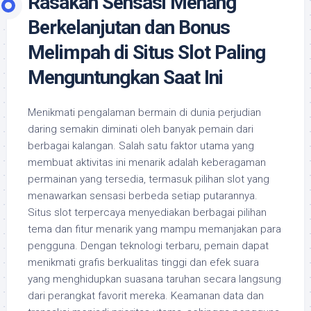
Rasakan Sensasi Menang
Berkelanjutan dan Bonus
Melimpah di Situs Slot Paling
Menguntungkan Saat Ini
Menikmati pengalaman bermain di dunia perjudian
daring semakin diminati oleh banyak pemain dari
berbagai kalangan. Salah satu faktor utama yang
membuat aktivitas ini menarik adalah keberagaman
permainan yang tersedia, termasuk pilihan slot yang
menawarkan sensasi berbeda setiap putarannya.
Situs slot terpercaya menyediakan berbagai pilihan
tema dan fitur menarik yang mampu memanjakan para
pengguna. Dengan teknologi terbaru, pemain dapat
menikmati grafis berkualitas tinggi dan efek suara
yang menghidupkan suasana taruhan secara langsung
dari perangkat favorit mereka. Keamanan data dan