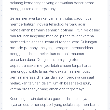
peluang kemenangan yang ditawarkan benar-benar
menggiurkan dan terpercaya.
Selain menawarkan kenyamanan, situs gacor juga
memperhatikan inovasi teknologi terbaru agar
pengalaman bermain semakin optimal. Fitur live casino
dan taruhan langsung menjadi pilihan favorit karena
memberikan sensasi nyata di tengah layar. Dukungan
metode pembayaran yang beragam memudahkan
pengguna dalam melakukan deposit maupun
penarikan dana. Dengan sistem yang otomatis dan
cepat, transaksi menjadi lebih efisien tanpa harus
menunggu waktu lama. Pendekatan ini membuat
pemain merasa dihargai dan lebih percaya diri saat
melakukan taruhan dalam jumlah besar sekalipun,
karena prosesnya yang aman dan terpercaya.
Keuntungan lain dari situs gacor adalah adanya
layanan customer support yang selalu siap membantu