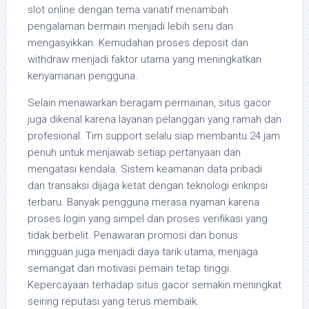
slot online dengan tema variatif menambah
pengalaman bermain menjadi lebih seru dan
mengasyikkan. Kemudahan proses deposit dan
withdraw menjadi faktor utama yang meningkatkan
kenyamanan pengguna.
Selain menawarkan beragam permainan, situs gacor
juga dikenal karena layanan pelanggan yang ramah dan
profesional. Tim support selalu siap membantu 24 jam
penuh untuk menjawab setiap pertanyaan dan
mengatasi kendala. Sistem keamanan data pribadi
dan transaksi dijaga ketat dengan teknologi enkripsi
terbaru. Banyak pengguna merasa nyaman karena
proses login yang simpel dan proses verifikasi yang
tidak berbelit. Penawaran promosi dan bonus
mingguan juga menjadi daya tarik utama, menjaga
semangat dan motivasi pemain tetap tinggi.
Kepercayaan terhadap situs gacor semakin meningkat
seiring reputasi yang terus membaik.